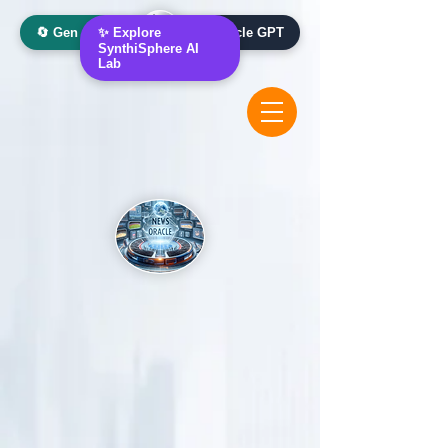
🔄 Gen AI Oracle
✨ Explore
📰 News Oracle GPT
SynthiSphere AI
Lab