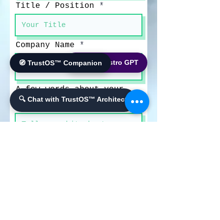
Title / Position
Company Name
🌐 World Bistro GPT
🧭 TrustOS™ Companion
A few words about your
request for Demo and
🔍 Chat with TrustOS™ Architect
information
必
Best way to contact you
*
須
Covid19はインフルエンザではありません
Phone
項
目
Email